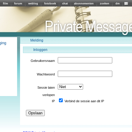
film
forum
weblog
fotoboek
chat
abonnementen
zoeken
dm
Melding
ging
Inloggen
Gebruikersnaam
Wachtwoord
Sessie laten
verlopen
IP
Verbind de sessie aan dit IP