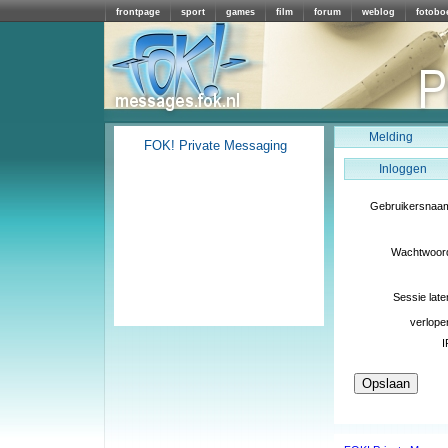
frontpage
sport
games
film
forum
weblog
fotobo
Melding
FOK! Private Messaging
Inloggen
Gebruikersnaa
Wachtwoor
Sessie late
verlope
I