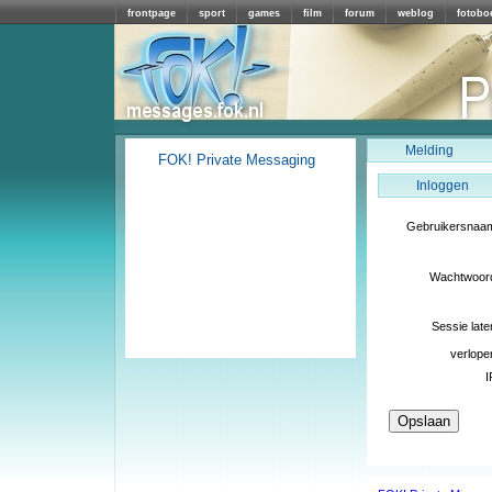
frontpage
sport
games
film
forum
weblog
fotobo
Melding
FOK! Private Messaging
Inloggen
Gebruikersnaa
Wachtwoor
Sessie late
verlope
I