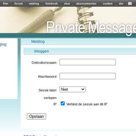
film
forum
weblog
fotoboek
chat
abonnementen
zoeken
dm
Melding
ging
Inloggen
Gebruikersnaam
Wachtwoord
Sessie laten
verlopen
IP
Verbind de sessie aan dit IP