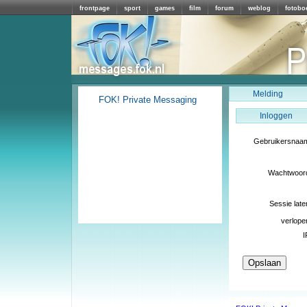
frontpage
sport
games
film
forum
weblog
fotobo
Melding
FOK! Private Messaging
Inloggen
Gebruikersnaa
Wachtwoor
Sessie late
verlope
I