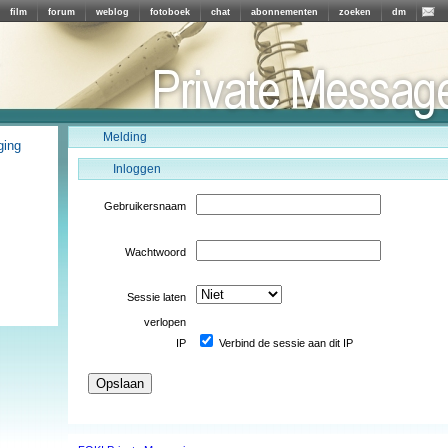
film
forum
weblog
fotoboek
chat
abonnementen
zoeken
dm
Melding
ging
Inloggen
Gebruikersnaam
Wachtwoord
Sessie laten
verlopen
IP
Verbind de sessie aan dit IP