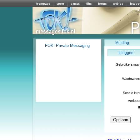
frontpage
sport
games
film
forum
weblog
fotobo
Melding
FOK! Private Messaging
Inloggen
Gebruikersnaa
Wachtwoor
Sessie late
verlope
I