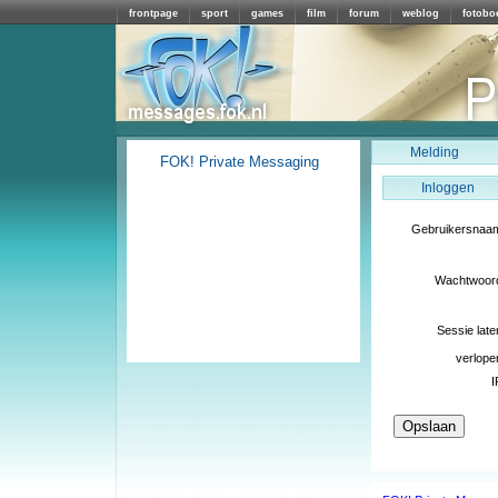
frontpage
sport
games
film
forum
weblog
fotobo
Melding
FOK! Private Messaging
Inloggen
Gebruikersnaa
Wachtwoor
Sessie late
verlope
I