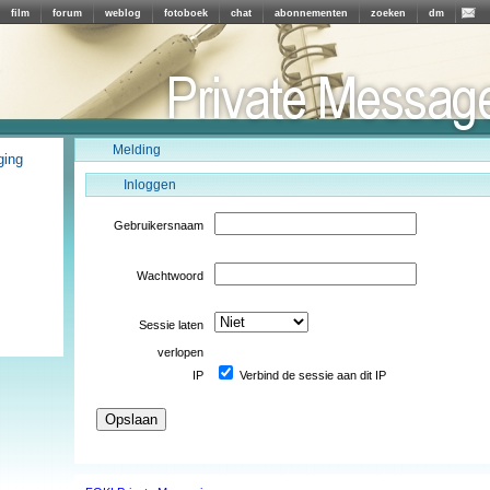
film
forum
weblog
fotoboek
chat
abonnementen
zoeken
dm
Melding
ging
Inloggen
Gebruikersnaam
Wachtwoord
Sessie laten
verlopen
IP
Verbind de sessie aan dit IP