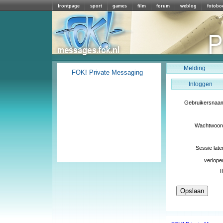
frontpage
sport
games
film
forum
weblog
fotobo
Melding
FOK! Private Messaging
Inloggen
Gebruikersnaa
Wachtwoor
Sessie late
verlope
I