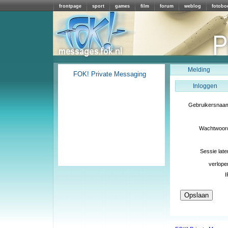
frontpage
sport
games
film
forum
weblog
fotobo
Melding
FOK! Private Messaging
Inloggen
Gebruikersnaa
Wachtwoor
Sessie late
verlope
I