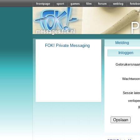
frontpage
sport
games
film
forum
weblog
fotobo
Melding
FOK! Private Messaging
Inloggen
Gebruikersnaa
Wachtwoor
Sessie late
verlope
I