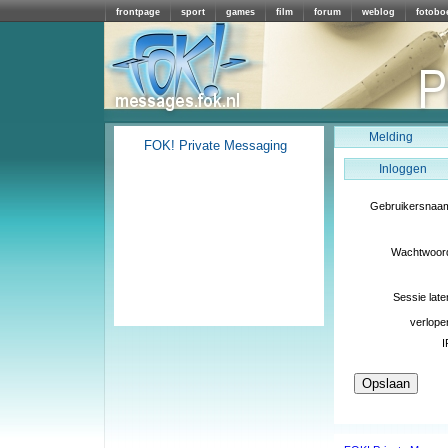
frontpage
sport
games
film
forum
weblog
fotobo
Melding
FOK! Private Messaging
Inloggen
Gebruikersnaa
Wachtwoor
Sessie late
verlope
I