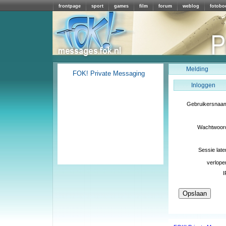
frontpage
sport
games
film
forum
weblog
fotobo
Melding
FOK! Private Messaging
Inloggen
Gebruikersnaa
Wachtwoor
Sessie late
verlope
I