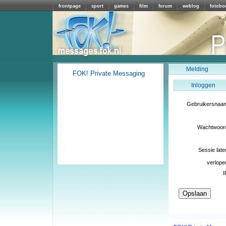
frontpage
sport
games
film
forum
weblog
fotobo
Melding
FOK! Private Messaging
Inloggen
Gebruikersnaa
Wachtwoor
Sessie late
verlope
I