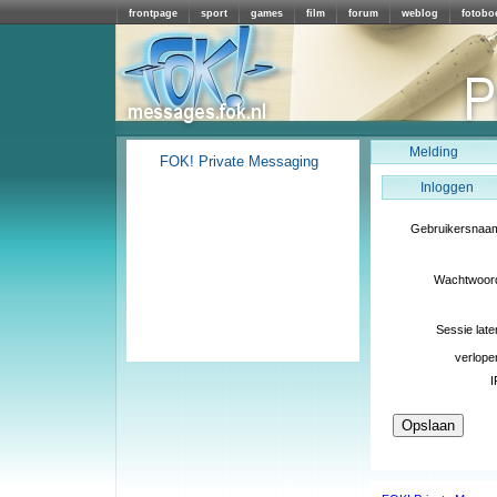
frontpage
sport
games
film
forum
weblog
fotobo
Melding
FOK! Private Messaging
Inloggen
Gebruikersnaa
Wachtwoor
Sessie late
verlope
I