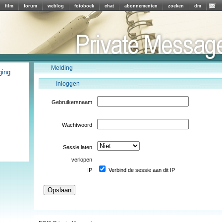
film
forum
weblog
fotoboek
chat
abonnementen
zoeken
dm
Melding
ging
Inloggen
Gebruikersnaam
Wachtwoord
Sessie laten
verlopen
IP
Verbind de sessie aan dit IP