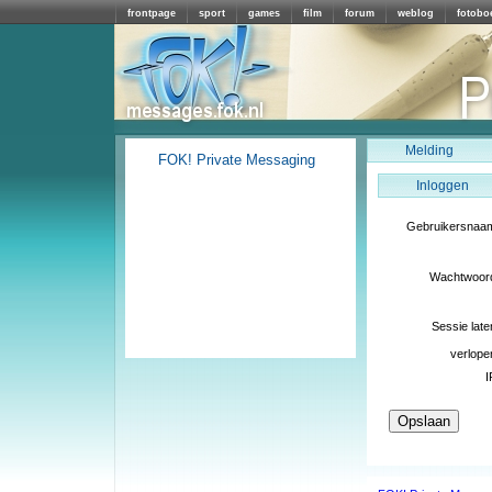
frontpage
sport
games
film
forum
weblog
fotobo
Melding
FOK! Private Messaging
Inloggen
Gebruikersnaa
Wachtwoor
Sessie late
verlope
I