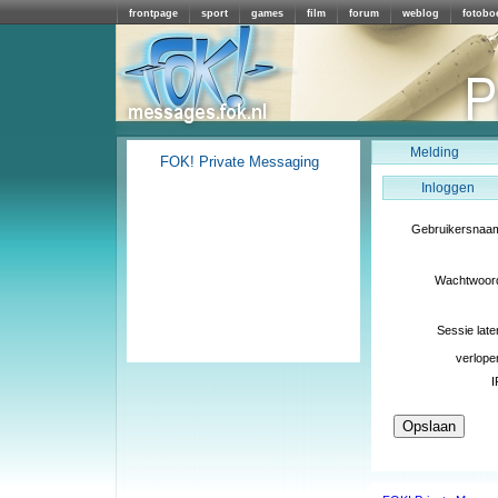
frontpage
sport
games
film
forum
weblog
fotobo
Melding
FOK! Private Messaging
Inloggen
Gebruikersnaa
Wachtwoor
Sessie late
verlope
I