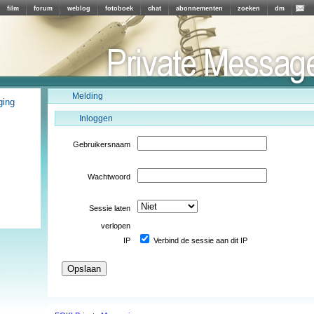
film
forum
weblog
fotoboek
chat
abonnementen
zoeken
dm
Melding
ging
Inloggen
Gebruikersnaam
Wachtwoord
Sessie laten
verlopen
IP
Verbind de sessie aan dit IP