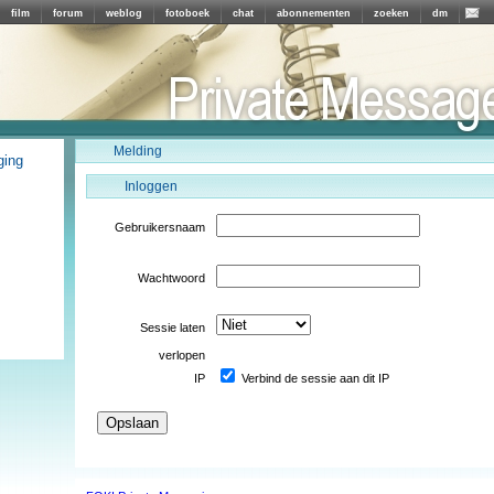
film
forum
weblog
fotoboek
chat
abonnementen
zoeken
dm
Melding
ging
Inloggen
Gebruikersnaam
Wachtwoord
Sessie laten
verlopen
IP
Verbind de sessie aan dit IP