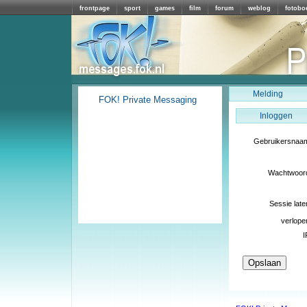
frontpage
sport
games
film
forum
weblog
fotobo
Melding
FOK! Private Messaging
Inloggen
Gebruikersnaa
Wachtwoor
Sessie late
verlope
I