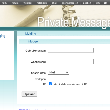
film
forum
weblog
fotoboek
chat
abonnementen
zoeken
dm
Melding
ging
Inloggen
Gebruikersnaam
Wachtwoord
Sessie laten
verlopen
IP
Verbind de sessie aan dit IP