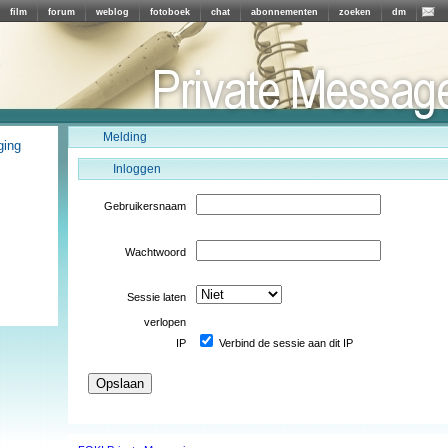
film
forum
weblog
fotoboek
chat
abonnementen
zoeken
dm
Melding
ging
Inloggen
Gebruikersnaam
Wachtwoord
Sessie laten
verlopen
IP
Verbind de sessie aan dit IP