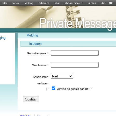
film
forum
weblog
fotoboek
chat
abonnementen
zoeken
dm
Melding
ging
Inloggen
Gebruikersnaam
Wachtwoord
Sessie laten
verlopen
IP
Verbind de sessie aan dit IP