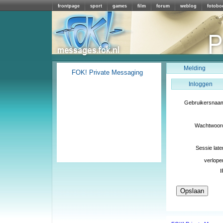
frontpage
sport
games
film
forum
weblog
fotobo
Melding
FOK! Private Messaging
Inloggen
Gebruikersnaa
Wachtwoor
Sessie late
verlope
I