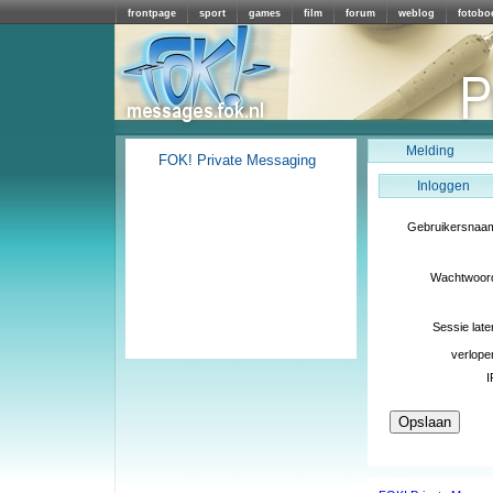
frontpage
sport
games
film
forum
weblog
fotobo
Melding
FOK! Private Messaging
Inloggen
Gebruikersnaa
Wachtwoor
Sessie late
verlope
I