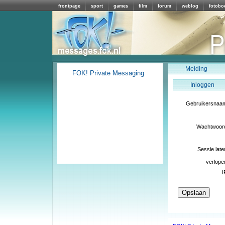
frontpage
sport
games
film
forum
weblog
fotobo
Melding
FOK! Private Messaging
Inloggen
Gebruikersnaa
Wachtwoor
Sessie late
verlope
I