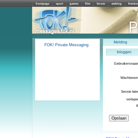
frontpage
sport
games
film
forum
weblog
fotobo
Melding
FOK! Private Messaging
Inloggen
Gebruikersnaa
Wachtwoor
Sessie late
verlope
I