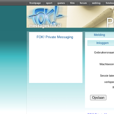
frontpage
sport
games
film
forum
weblog
fotobo
Melding
FOK! Private Messaging
Inloggen
Gebruikersnaa
Wachtwoor
Sessie late
verlope
I