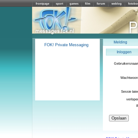
frontpage
sport
games
film
forum
weblog
fotobo
Melding
FOK! Private Messaging
Inloggen
Gebruikersnaa
Wachtwoor
Sessie late
verlope
I