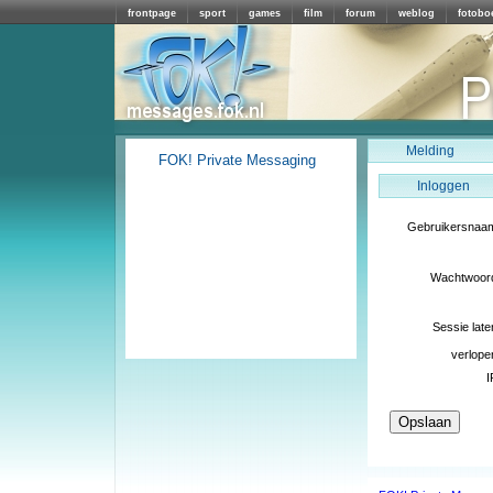
frontpage
sport
games
film
forum
weblog
fotobo
Melding
FOK! Private Messaging
Inloggen
Gebruikersnaa
Wachtwoor
Sessie late
verlope
I