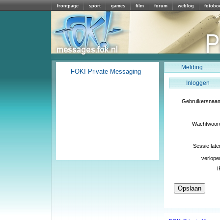
frontpage
sport
games
film
forum
weblog
fotobo
Melding
FOK! Private Messaging
Inloggen
Gebruikersnaa
Wachtwoor
Sessie late
verlope
I