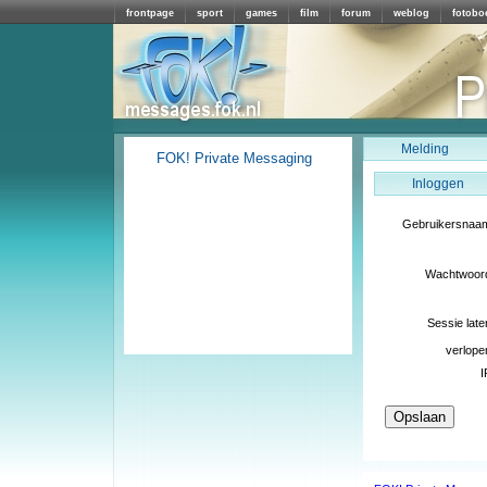
frontpage
sport
games
film
forum
weblog
fotobo
Melding
FOK! Private Messaging
Inloggen
Gebruikersnaa
Wachtwoor
Sessie late
verlope
I