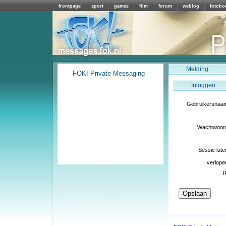
frontpage
sport
games
film
forum
weblog
fotobo
Melding
FOK! Private Messaging
Inloggen
Gebruikersnaa
Wachtwoor
Sessie late
verlope
I