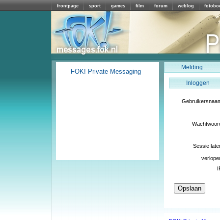
frontpage
sport
games
film
forum
weblog
fotobo
Melding
FOK! Private Messaging
Inloggen
Gebruikersnaa
Wachtwoor
Sessie late
verlope
I