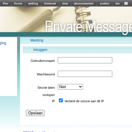
film
forum
weblog
fotoboek
chat
abonnementen
zoeken
dm
Melding
ging
Inloggen
Gebruikersnaam
Wachtwoord
Sessie laten
verlopen
IP
Verbind de sessie aan dit IP