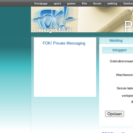
frontpage
sport
games
film
forum
weblog
fotobo
Melding
FOK! Private Messaging
Inloggen
Gebruikersnaa
Wachtwoor
Sessie late
verlope
I