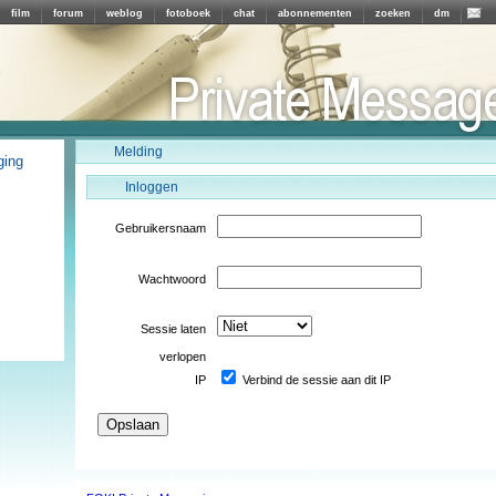
film
forum
weblog
fotoboek
chat
abonnementen
zoeken
dm
Melding
ging
Inloggen
Gebruikersnaam
Wachtwoord
Sessie laten
verlopen
IP
Verbind de sessie aan dit IP