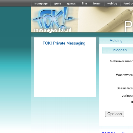
frontpage
sport
games
film
forum
weblog
fotobo
Melding
FOK! Private Messaging
Inloggen
Gebruikersnaa
Wachtwoor
Sessie late
verlope
I