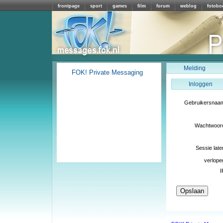
frontpage
sport
games
film
forum
weblog
fotobo
Melding
FOK! Private Messaging
Inloggen
Gebruikersnaa
Wachtwoor
Sessie late
verlope
I