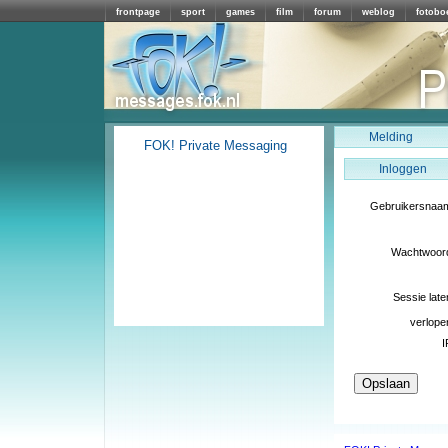
frontpage
sport
games
film
forum
weblog
fotobo
Melding
FOK! Private Messaging
Inloggen
Gebruikersnaa
Wachtwoor
Sessie late
verlope
I