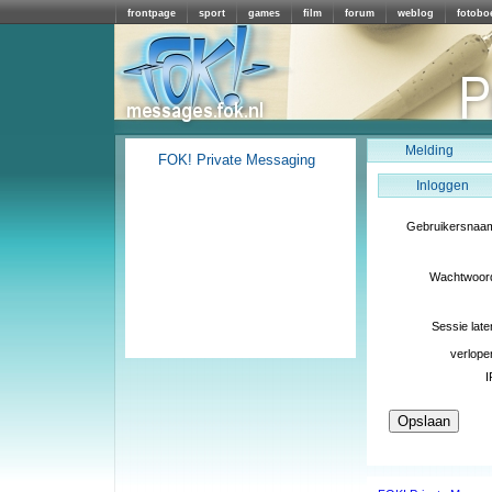
frontpage
sport
games
film
forum
weblog
fotobo
Melding
FOK! Private Messaging
Inloggen
Gebruikersnaa
Wachtwoor
Sessie late
verlope
I