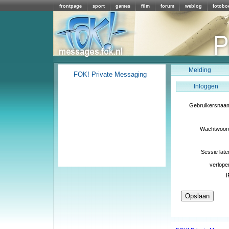
frontpage
sport
games
film
forum
weblog
fotobo
Melding
FOK! Private Messaging
Inloggen
Gebruikersnaa
Wachtwoor
Sessie late
verlope
I