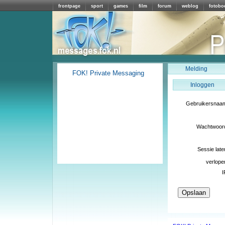
frontpage
sport
games
film
forum
weblog
fotobo
Melding
FOK! Private Messaging
Inloggen
Gebruikersnaa
Wachtwoor
Sessie late
verlope
I