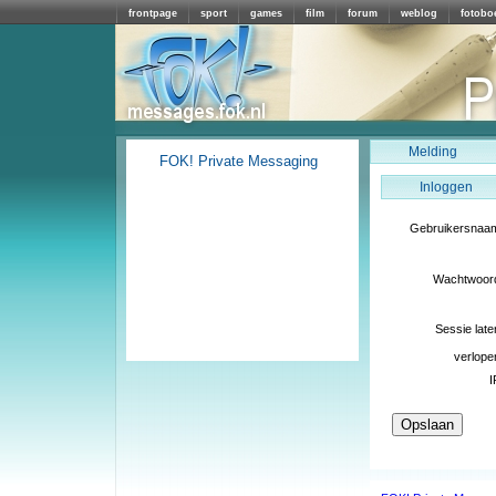
frontpage
sport
games
film
forum
weblog
fotobo
Melding
FOK! Private Messaging
Inloggen
Gebruikersnaa
Wachtwoor
Sessie late
verlope
I