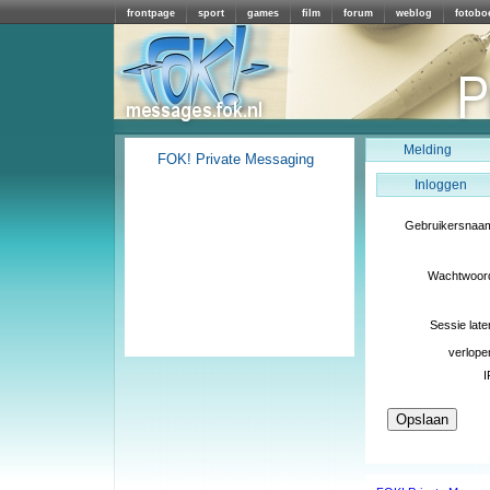
frontpage
sport
games
film
forum
weblog
fotobo
Melding
FOK! Private Messaging
Inloggen
Gebruikersnaa
Wachtwoor
Sessie late
verlope
I