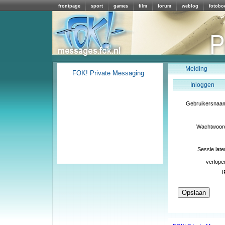
frontpage
sport
games
film
forum
weblog
fotobo
Melding
FOK! Private Messaging
Inloggen
Gebruikersnaa
Wachtwoor
Sessie late
verlope
I