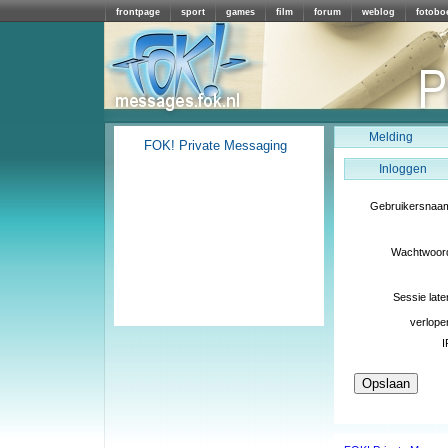
frontpage
sport
games
film
forum
weblog
fotobo
Melding
FOK! Private Messaging
Inloggen
Gebruikersnaa
Wachtwoor
Sessie late
verlope
I